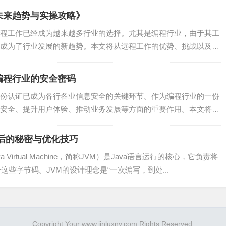
未来趋势与实操攻略》
提高类加载效率，降低内存消耗。
程工作已经成为越来越多行业的选择。尤其是编程行业，由于其工
加载类的现象，以提高程序性能。
成为了行业发展的新趋势。本文将从远程工作的优势、挑战以及实
类加载器代理可以降低类加载器的依赖性，提高程序的扩展性。
编程行业的安全密码
它为Java程序提供了稳定性和安全性保障。在实际开发中，我们
份认证已成为各行各业信息安全的关键环节。作为编程行业的一份
并采取相应的优化策略，以提高程序的性能和可靠性。
安全、提升用户体验、推动业务发展等方面的重要作用。本文将从
背后的秘密与优化技巧
a Virtual Machine，简称JVM）是Java语言运行的核心，它负责将
这些字节码。JVM的设计理念是“一次编写，到处...
Copyright Your www.jinluxny.com Rights Reserved.