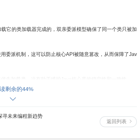
由加载它的类加载器完成的，双亲委派模型确保了同一个类只被加
使用委派机制，这可以防止核心API被随意篡改，从而保障了Jav
器优先加载类，这有助于维护Java核心库的稳定性和一致性。
读剩余的44%
oader）：负责加载用户自定义的类。
，探寻未来编程新趋势
返回列表
r）：负责加载Java的扩展库，如JDBC驱动等。
负责加载Java的核心库。