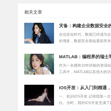
4. 启动类加载器（Bootstrap ClassLoader）
相关文章
在实际开发中，双亲委派模型广泛应用于以下场
灾备：构建企业数据安全
在信息化时代，数据已经成为企
1. 避免重复加载：在开发过程中，可能会遇到
的增多，数据安全面临着前所未
种情况的发生。
企业的重视。本文将从灾备的...
2. 确保核心库的稳定性：双亲委派模型使得核
MATLAB：编程界的瑞
性和一致性。
作为一名拥有10年经验的资深
工具中，MATLAB以其强大
3. 防止核心API被篡改：双亲委派模型要求所
MATLAB在各个...
从而保障了Java程序的安全性。
iOS开发：从入门到精通
三、双亲委派模型优化策略
一、初识iOS开发 记得我第一
白。当时，我对iOS开发充满了
1. 自定义类加载器：在实际开发中，根据需求
S开发的工...