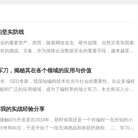
：负责加载Java的核心类库，如rt.jar等。
景：
的坚实防线
业的重要资产。然而，随着网络攻击、硬件故障、自然灾害等因素
多个类加载器尝试加载同一个类的情况。双亲委派模型可以避免这
有的挑战。灾备，作为保障企业数据安全的重要手段，越来越受到
心库的加载过程由启动类加载器负责，这有助于确保核心库的稳定
士军刀，揭秘其在各个领域的应用与价值
站长、SEO专家，我深知编程技术在当今社会的重要性。在众多编程
的功能和广泛的应用领域，成为了编程界的瑞士军刀。本文将深入分析
有的类加载器都使用委派机制，这可以防止核心API被随意篡改，
，我的实战经验分享
次接触iOS开发是在2014年，那时候我还是一个对编程一无所知的小
好奇和向往，于是开始了一段充满挑战和收获的旅程。 二、学习iO
自定义类加载器，可以提高程序的性能和灵活性。