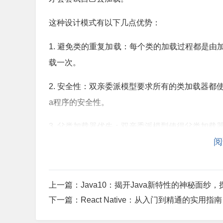
这种设计模式有以下几点优势：
1. 避免类的重复加载：每个类的加载过程都是
载一次。
2. 安全性：双亲委派模型要求所有的类加载器都
a程序的安全性。
3. 父类加载器优先：双亲委派模型使得父类加载
阅
二、双亲委派模型应用场景
1. 应用程序类加载器（Application ClassL
上一篇：
Java10：揭开Java新特性的神秘面纱
2. 扩展类加载器（Extension ClassLoade
下一篇：
React Native：从入门到精通的实用指南
3. 系统类加载器（System ClassLoader）：