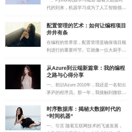
代的到来，机器学习成为了人工智能领域
云栖大会举办了创新大赛，吸引了全球众多创新项
的研究热点。Python作为一门功能强大、
目参与，助力优秀项目落地。
易学易用的编程语言，在机器学习领域得
配置管理的艺术：如何让编程项目
到了广泛应用。本文将深入探讨Python
井井有条
4. 产业合作
机...
在编程的世界里，配置管理是确保项目顺
大会期间，众多企业签署合作协议，推动产业生态
利进行的重要环节。它就像一位大厨手中
建设。
的调味品，恰到好处地调配着项目的味
道，让整个团队在工作中如鱼得水。本文
从Azure到云端新篇章：我的编程
四、编程未来的趋势与挑战
将深入探讨配置管理的内涵，结合实际经
之路与心得分享
验，分享如何让编程项...
1. 编程未来的趋势
一、初识Azure 2010年，我还是一名初出
茅庐的程序员。那一年，我接触到微软的
（1）编程语言多样化
云计算平台——Azure。当时的我对云计
算一无所知，但我知道，这将是未来IT行
时序数据库：揭秘大数据时代的
随着人工智能、物联网等技术的发展，编程语言将
业的发展方向。 刚开始接触Azure时...
“时间机器”
更加多样化，以满足不同领域的需求。
一、引言 随着互联网技术的飞速发展，