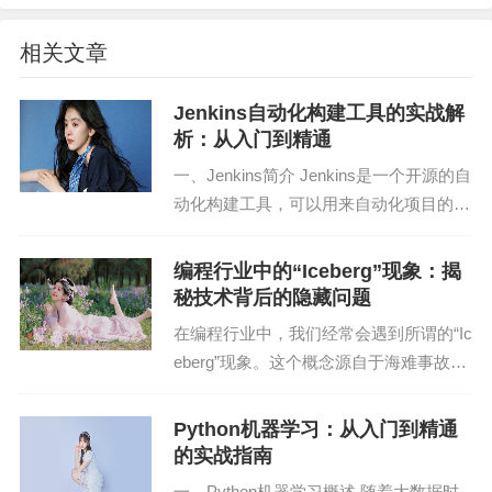
助于提升我国在相关领域的国际竞争力。
相关文章
三、云栖大会的亮点与特色
Jenkins自动化构建工具的实战解
1. 高端论坛
析：从入门到精通
一、Jenkins简介 Jenkins是一个开源的自
云栖大会汇聚了全球云计算、大数据、人工智能等
动化构建工具，可以用来自动化项目的构
领域的顶级专家，举办了一系列高端论坛，深入探
建、测试和部署。它支持多种插件，能够
讨行业发展趋势。
与各种版本控制系统集成，如Git、SVN
编程行业中的“Iceberg”现象：揭
等，并且可以与各种CI/CD工具配...
秘技术背后的隐藏问题
2. 技术展示
在编程行业中，我们经常会遇到所谓的“Ic
大会现场展示了众多前沿技术，如云计算、大数
eberg”现象。这个概念源自于海难事故中
的一个故事，一块巨大的冰山在海底隐藏
据、人工智能、物联网等，为参会者提供了丰富的
着，只有一小部分露出水面，而人们往往
技术体验。
Python机器学习：从入门到精通
只看到那部分，忽视了巨大的危险。在编
的实战指南
程领域，...
3. 创新大赛
一、Python机器学习概述 随着大数据时