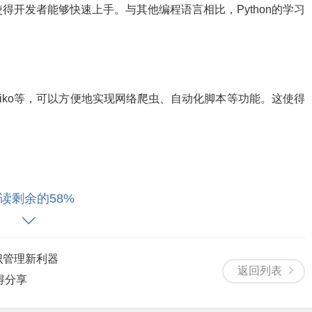
使得开发者能够快速上手。与其他编程语言相比，Python的学习
paramiko等，可以方便地实现网络爬虫、自动化脚本等功能。这使得
理大量的数据，为运维人员提供有力的数据支持。如pandas、n
读剩余的58%
可视化。
知识管理新利器
返回列表
Linux、macOS等操作系统上运行，使得运维人员可以更加方便地
得分享