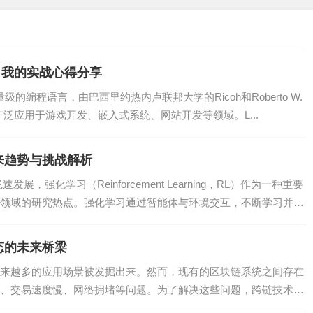
，我的实战心得分享
如，使用Ansible、Fabric等工具，可以自动化部署应用、服
量级的编程语言，由巴西里约热内卢联邦大学的Ricoh和Roberto W.
它被广泛应用于游戏开发、嵌入式系统、网站开发等领域。L...
来趋势与挑战解析
析日志数据，可以了解系统的运行状况、排查故障等。如使用logp
，强化学习（Reinforcement Learning，RL）作为一种重要
数据进行处理和分析。
领域的研究热点。强化学习通过智能体与环境交互，不断学习并
态的未来桥梁
态，发现异常及时报警。如使用Prometheus、Grafana等工
来越多的应用场景被发掘出来。然而，现有的区块链系统之间存在
、交易速度慢、网络拥堵等问题。为了解决这些问题，跨链技术应