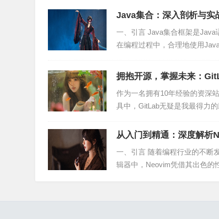
4. 代码质量管理
Java集合：深入剖析与
Python在代码质量管理方面具有重要作用。通过编写
一、引言 Java集合框架是J
在编程过程中，合理地使用Jav
st等库，可以方便地对代码进行测试。
合的使用，并...
5. 云计算平台
拥抱开源，掌握未来：Git
Python在云计算平台方面具有广泛的应用。如
作为一名拥有10年经验的资深
具中，GitLab无疑是我最得力
三、Python运维的发展趋势
望能为正在...
从入门到精通：深度解析N
1. 跨界融合
一、引言 随着编程行业的不断
Python运维与其他领域的融合将成为趋势。如人
辑器中，Neovim凭借其出色
m的特点、优势以...
快速发展。
2. 智能化运维