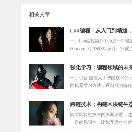
二、Python运维的应用场景
相关文章
1. 自动化部署
Lua编程：从入门到精通
Python可以编写自动化脚本，实现自动化部署。例
一、Lua编程简介 Lua是一种轻
务器等。
Giacomin于1993年设计。
2. 日志分析
强化学习：编程领域的未
Python在日志分析方面具有显著优势。通过分
一、引言 随着人工智能技术的飞速发展
arser、pylogparser等库，可以方便地对日志
的机器学习方法，逐渐成为编程
优...
3. 监控预警
跨链技术：构建区块链生
Python可以编写监控预警脚本，实时监测系统运行状
随着区块链技术的不断发展，越
具，可以方便地实现监控系统。
一定的局限性，比如互操作性差
运而生。本文将深入分析跨链...