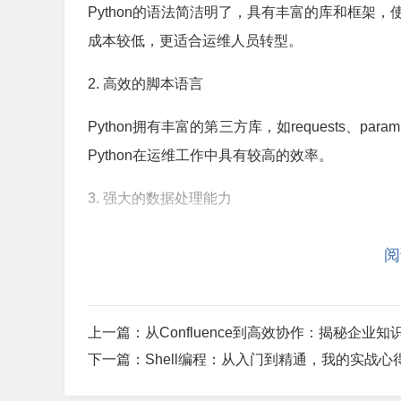
Python的语法简洁明了，具有丰富的库和框架，
成本较低，更适合运维人员转型。
2. 高效的脚本语言
Python拥有丰富的第三方库，如requests、
Python在运维工作中具有较高的效率。
3. 强大的数据处理能力
Python在数据处理方面具有强大的能力，可以处
阅
umpy等库，可以方便地对数据进行清洗、分析和
4. 跨平台运行
上一篇：
从Confluence到高效协作：揭秘企业
Python具有跨平台的特点，可以在Windows、
下一篇：
Shell编程：从入门到精通，我的实战心
处理各种场景下的任务。