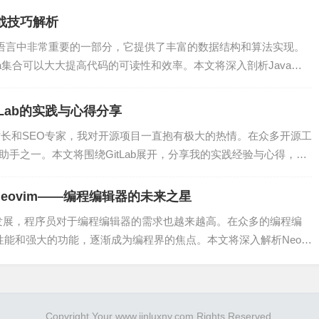
实战技巧解析
自动化测试脚本，可以保证代码质量。如使用unittest、pyte
ava语言中非常重要的一部分，它提供了丰富的数据结构和算法实现。
a集合可以大大提高代码的可读性和效率。本文将深入剖析Java集
Lab的实践与心得分享
编写自动化脚本，可以实现云资源的申请、部署、伸缩等功能。
站长和SEO专家，我对开源项目一直抱有极大的热情。在众多开源工
的助手之一。本文将围绕GitLab展开，分享我的实践经验与心得，希
eovim——编程编辑器的未来之星
发展，程序员对于编程编辑器的需求也越来越高。在众多的编程编
工智能、大数据等技术在运维领域的应用，将推动Python运维的
的性能和强大的功能，逐渐成为编程界的焦点。本文将深入解析Neovi
Copyright Your www.jinluxny.com Rights Reserved.