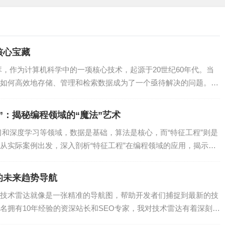
不存储数据，因此可以节省存储空间。
核心宝藏
过指针相连，形成一个有序链表，因此可以轻松实现范围查询。
库，作为计算机科学中的一项核心技术，起源于20世纪60年代。当
如何高效地存储、管理和检索数据成为了一个亟待解决的问题。于
结构，广泛应用于各种数据库系统中。
”：揭秘编程领域的“魔法”艺术
习和深度学习等领域，数据是基础，算法是核心，而“特征工程”则是
织文件数据，提高文件访问效率。
从实际案例出发，深入剖析“特征工程”在编程领域的应用，揭示其
来实现数据分片和负载均衡。
的未来趋势导航
技术雷达就像是一张精准的导航图，帮助开发者们捕捉到最新的技
存储一定数量的键值。通过调整节点大小，可以优化树的平衡性，
名拥有10年经验的资深站长和SEO专家，我对技术雷达有着深刻的