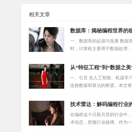
提高了查询效率。
相关文章
2. 节省存储空间：B+树内部节点仅存储键值，
数据库：揭秘编程世界的
3. 支持范围查询：由于B+树的叶子节点之间通
一、数据库的起源与发展 数据
时，计算机主要用于数据处理，
四、B+树在实际应用中的重要性
是，数据库技术应运而生...
1. 数据库索引：B+树是数据库中最常用的索引
从“特征工程”到“数据之美
一、引言 在人工智能、机器学
2. 文件系统：在文件系统中，B+树可以用来组
连接数据和算法的桥梁。本文将
背后的“魔法”艺术。...
3. 分布式系统：在分布式系统中，B+树可以用
技术雷达：解码编程行业
五、B+树的优化策略
在编程这个日新月异的行业中，
1. 调整节点大小：在B+树中，每个节点可以
术动态，把握行业脉搏。作为一
理解和实践经验。在这篇...
提高查询性能。