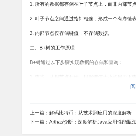
1. 所有的数据都存储在叶子节点上，而非内部节
2. 叶子节点之间通过指针相连，形成一个有序链
3. 内部节点仅存储键值，不存储数据。
二、B+树的工作原理
B+树通过以下步骤实现数据的存储和查询：
1. 查找：从根节点开始，根据键值大小逐层向下
阅
2. 插入：首先找到合适的叶子节点，然后将新
3. 删除：在叶子节点中找到要删除的键值，然
上一篇：
解码比特币：从技术到应用的深度解析
三、B+树的优势
下一篇：
Arthas诊断：深度解析Java应用性能
1. 高效的查询性能：由于B+树的所有数据都