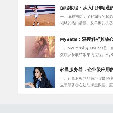
编程教程：从入门到精通
2. 使用哈希表：在B+树的基础上，可以结合哈
一、编程初探：了解编程的起源
表中，可以快速定位到叶子节点。
领域的热门话题。从早期的机器
今，编程已经成为现代社会不...
3. 索引压缩：通过索引压缩，可以减少索引所占
MyBatis：深度解析其
总结
一、MyBatis简介 MyBa
数以及获取结果集的过程。MyBa
B+树作为一种高效的索引结构，在数据库系统中
及其在实际应用中的重要性，并提出了优化策略
轻量服务器：企业级应用
考。
一、轻量服务器的兴起背景 随
重型服务器在处理海量数据、应
优势逐渐崭露头角。那么，什...