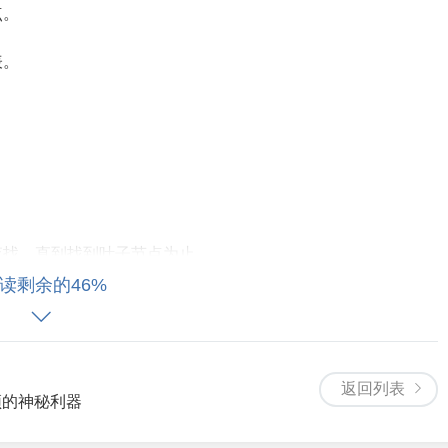
点。
表。
查找，直到找到叶子节点为止。
读剩余的46%
键值插入到叶子节点中，并保持节点内部有序。
后进行删除操作，并可能涉及节点合并或分裂。
返回列表
瓶颈的神秘利器
存储在叶子节点上，因此查询过程中无需遍历内部节点，从而大大