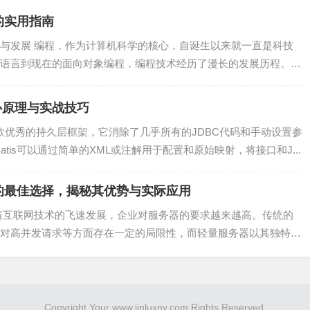
的实用指南
希表实现更快的查询性能。例如，将B+树的内部节点存储在哈希
与发展 编程，作为计算机科学的核心，自诞生以来就一直是科技
语言到现在的面向对象编程，编程技术经历了漫长的发展历程。如
用的空间，提高存储效率。
核心原理与实战技巧
tis是一款优秀的持久层框架，它消除了几乎所有的JDBC代码和手动设置参
tis可以通过简单的XML或注解用于配置和原始映射，将接口和J...
具有举足轻重的地位。本文详细解析了B+树的工作原理、优势
。希望本文能为读者在数据库领域的研究和实践提供有益的参
的最佳选择，揭秘其优势与实际应用
着互联网技术的飞速发展，企业对服务器的要求越来越高。传统的
对高并发请求等方面存在一定的局限性，而轻量服务器以其独特的
Copyright Your www.jinluxny.com Rights Reserved.