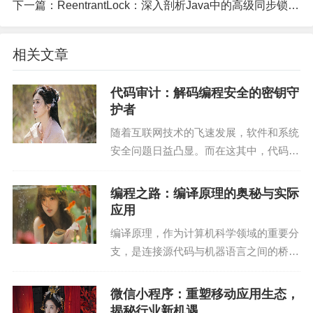
下一篇：
ReentrantLock：深入剖析Java中的高级同步锁机制
```javascript
const mongoose = require('mongoose');
相关文章
mongoose.connect('mongodb://localhost:27017/my
代码审计：解码编程安全的密钥守
app', { useNewUrlParser: true, useUnifiedTopology:
护者
true });
随着互联网技术的飞速发展，软件和系统
安全问题日益凸显。而在这其中，代码审
```
计扮演着至关重要的角色。它如同一位密
钥守护者，守护着编程世界的安全大门。
编程之路：编译原理的奥秘与实际
3. 定义模型
本文将深入探讨代码审计的意义、方法以
应用
及在我国的发展现状...
在Mongoose中，我们首先需要定义一个模型，它是
编译原理，作为计算机科学领域的重要分
对MongoDB集合的抽象。以下是一个示例：
支，是连接源代码与机器语言之间的桥
梁。它不仅关乎计算机程序的编译和优
```javascript
化，更深入地影响着编程语言的实现和性
微信小程序：重塑移动应用生态，
能。本文将从编译原理的基本概念、工作
揭秘行业新机遇