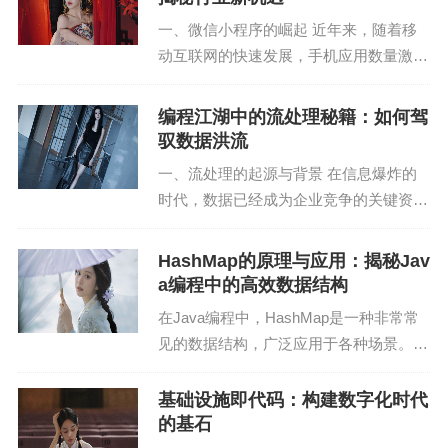
const Schema = mongoose.Schema;
原理、实际应用等方面，...
一、微信小程序的崛起 近年来，随着移
const userSchema = new Schema({
动互联网的快速发展，手机应用数量激
增，用户在应用之间的切换变得繁琐。微
name: { type: String, required: true },
信小程序应运而生，它以轻量级、无需下
编程江湖中的流处理秘籍：如何驾
载、即用即走的特点，迅速赢得了广大用
驭数据洪流
age: { type: Number, required: true },
户的喜爱。微信小程序...
一、流处理的起源与背景 在信息爆炸的
email: { type: String, required: true }
时代，数据已经成为企业竞争的关键资
源。随着物联网、大数据、云计算等技术
});
的快速发展，数据量呈现出爆炸式增长。
HashMap的原理与应用：揭秘Jav
传统的批处理技术已经无法满足实时性、
a编程中的高效数据结构
const User = mongoose.model('User', userSchem
高并发的数据处理需求...
在Java编程中，HashMap是一种非常常
a);
见的数据结构，广泛应用于各种场景。它
基于哈希表实现，能够提供快速的查找和
module.exports = User;
插入操作。本文将深入探讨HashMap的
基础设施即代码：构建数字化时代
```
原理，并分享一些实际应用场景。 一、H
的基石
as...