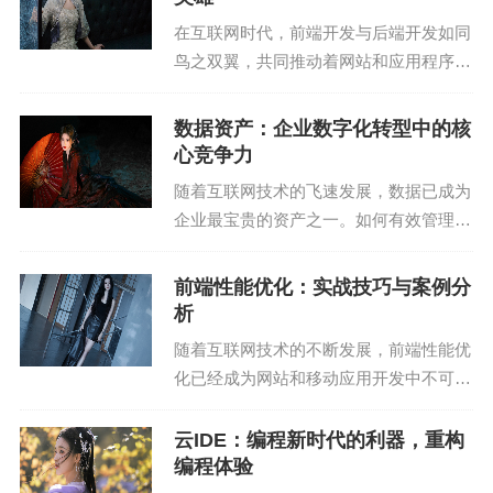
平台上运行。
在互联网时代，前端开发与后端开发如同
鸟之双翼，共同推动着网站和应用程序的
2. 丰富的生态系统：Java拥有庞大的生态系统，包
飞速发展。然而，相较于备受瞩目的前端
括各种框架、库和工具。
开发，后端开发往往被忽视，成为技术背
数据资产：企业数字化转型中的核
后的“幕后英雄”。本文将深入剖析后端开
心竞争力
3. 安全性：Java具有较好的安全性，可以防止恶意
发的重要性、技术...
代码攻击。
随着互联网技术的飞速发展，数据已成为
企业最宝贵的资产之一。如何有效管理和
缺点：
利用数据资产，成为企业实现数字化转
型、提升竞争力的关键。本文将深入分析
前端性能优化：实战技巧与案例分
1. 语法复杂：Java语法相对复杂，学习曲线较陡
数据资产在企业中的重要性，探讨如何构
析
峭。
建数据资产管理体系，...
随着互联网技术的不断发展，前端性能优
化已经成为网站和移动应用开发中不可或
2. 内存消耗：Java的内存消耗较大，不适合处理大
缺的一环。一个优秀的网站或应用，不仅
量数据。
要有良好的用户体验，还要保证在用户访
云IDE：编程新时代的利器，重构
问时能够快速响应，提供流畅的交互体
编程体验
适用场景：
验。本文将结合实战经...