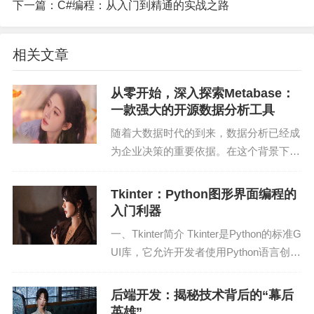
下一篇：
C#编程：从入门到精通的实战之路
快速搭建Web应用。
2. 数据分析：NumPy、Pandas等库可以帮助开发者
相关文章
进行数据分析。
从零开始，深入探索Metabase：
3. 人工智能：TensorFlow、Keras等库可以帮助开发
一款强大的开源数据分析工具
者进行深度学习。
随着大数据时代的到来，数据分析已经成
为企业决策的重要依据。在这个背景下，
二、Java
越来越多的开源数据分析工具应运而生。
其中，Metabase作为一款功能强大、易
Tkinter：Python图形界面编程的
Java是一种面向对象的编程语言，具有跨平台、安
于使用的开源数据分析平台，受到了广泛
入门利器
全性高、性能稳定等特点。Java广泛应用于企业级
关注。本文将...
一、Tkinter简介 Tkinter是Python的标准G
应用、Android开发等领域。
UI库，它允许开发者使用Python语言创建
跨平台的图形用户界面应用程序。Tkinter
优点：
具有简单易用、功能丰富、开源免费等特
后端开发：揭秘技术背后的“幕后
1. 跨平台：Java程序可以在任何支持Java虚拟机的
点，因此深受广...
英雄”