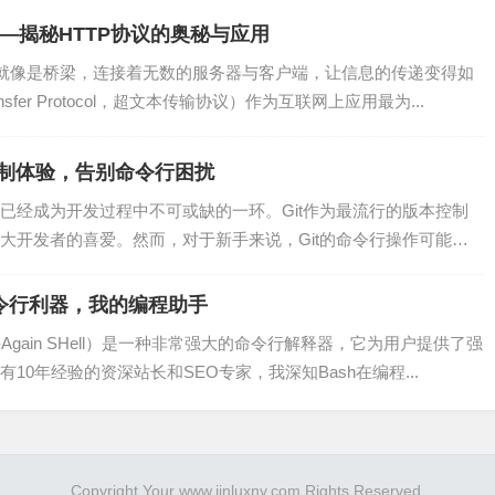
——揭秘HTTP协议的奥秘与应用
知的URL）。
议就像是桥梁，连接着无数的服务器与客户端，让信息的传递变得如
ransfer Protocol，超文本传输协议）作为互联网上应用最为...
ull request event”等。
本控制体验，告别命令行困扰
已经成为开发过程中不可或缺的一环。Git作为最流行的版本控制
大开发者的喜爱。然而，对于新手来说，Git的命令行操作可能会
写代码来处理接收到的数据。以下是一个简单的Python示例，用
的命令行利器，我的编程助手
rne-Again SHell）是一种非常强大的命令行解释器，它为用户提供了强
0年经验的资深站长和SEO专家，我深知Bash在编程...
Copyright Your www.jinluxny.com Rights Reserved.