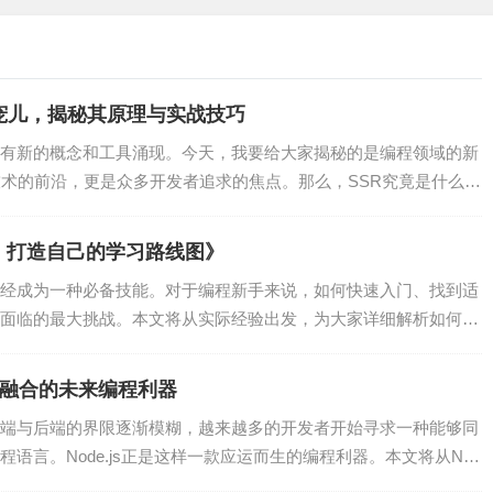
ooks、GitLab Webhooks、Slack Webhooks等。在选择W
宠儿，揭秘其原理与实战技巧
ok服务，确保数据传输的可靠性。
有新的概念和工具涌现。今天，我要给大家揭秘的是编程领域的新
技术的前沿，更是众多开发者追求的焦点。那么，SSR究竟是什么？
k服务，满足你的需求。
ook服务。
：打造自己的学习路线图》
经成为一种必备技能。对于编程新手来说，如何快速入门、找到适
面临的最大挑战。本文将从实际经验出发，为大家详细解析如何打
ok的基本步骤：
后端融合的未来编程利器
端与后端的界限逐渐模糊，越来越多的开发者开始寻求一种能够同
语言。Node.js正是这样一款应运而生的编程利器。本文将从Nod