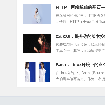
（3）点击“Add webhook”按钮。
HTTP：网络通信的基石
（4）填写Webhook URL（即接收Webhook通
在互联网的海洋中，HTTP协
此便捷。HTTP（HyperText T
（5）选择触发Webhook的事件，例如“Push event”、“P
Git GUI：提升你的版
（6）点击“Add webhook”按钮。
随着编程技术的发展，版本控制
3. 接收Webhook通知
工具之一，其强大的功能深受广
让人感到困惑。这时，G...
在接收Webhook通知的URL上，你可以通过编
Bash：Linux环境下
于接收GitHub Webhook通知：
在Linux系统中，Bash（Bou
```python
大的脚本编写能力。作为一名拥有1
import requests
from flask import Flask, request