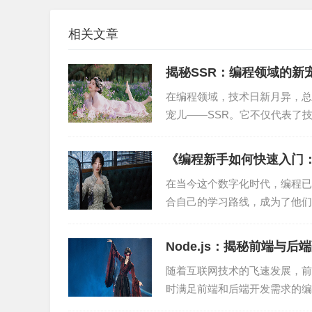
目前，市面上有很多Webhook服务，如GitHub Webh
相关文章
ebhook服务时，应考虑以下因素：
揭秘SSR：编程领域的新
（1）服务稳定性：选择一个稳定可靠的Webho
在编程领域，技术日新月异，总
宠儿——SSR。它不仅代表了
（2）功能丰富性：选择一个功能丰富的Webhoo
它有哪些原理和实战技巧...
（3）价格：根据你的需求，选择性价比高的Webh
《编程新手如何快速入门
在当今这个数字化时代，编程已
2. 配置Webhook
合自己的学习路线，成为了他们
造自己的学习路线图。 一、...
以GitHub Webhooks为例，以下是配置Webho
Node.js：揭秘前端与
（1）登录GitHub账户，进入项目设置。
随着互联网技术的飞速发展，前
（2）选择“Webhooks”选项卡。
时满足前端和后端开发需求的编程
e.js的诞生背...