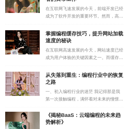
Hudi（Hado...
构，从而提高代码重用率。
在互联网飞速发展的今天，前端开发已经
成为了软件开发的重要环节。然而，高质
（2）代码风格迁移：GAN可以将一种代码风格转换
量的前端代码并非一蹴而就，而是需要经
为另一种风格，提高代码的可读性和美观性。
过严格的测试和优化。在这其中，前端测
掌握编程缓存技巧，提升网站加载
试扮演着至关重要的角色。本文将深入剖
速度的秘诀
3. 代码优化
析前端测试的日常工...
在互联网高速发展的今天，网站速度已经
GAN在代码优化领域的应用主要体现在以下几个方
成为用户体验的关键因素之一。而缓存，
作为优化网站性能的重要手段，其作用不
面：
言而喻。作为一名拥有10年经验的资深站
从失落到重生：编程行业中的恢复
（1）代码简化：GAN可以自动简化代码，提高代码
长和SEO专家，今天就来和大家分享一下
之路
关于编程缓存的...
的可读性和可维护性。
一、初入编程行业的迷茫 我记得那是我
第一次接触编程，满怀着对未来的憧憬和
（2）性能优化：GAN可以针对特定场景进行代码性
好奇，我迈入了这个充满挑战的世界。然
能优化，提高程序的运行效率。
而，现实总是残酷的，初入编程行业，我
《揭秘BaaS：云端编程的未来趋
很快就遇到了种种困难。 代码难懂，逻
势解析》
4. 代码审查
辑混乱，调试问题层...