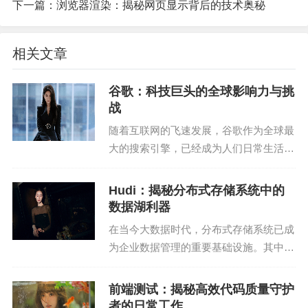
下一篇：
浏览器渲染：揭秘网页显示背后的技术奥秘
（1）代码补全：通过训练GAN模型，可以实现对编
程语言的代码补全功能。例如，当用户输入部分代
相关文章
码时，GAN可以根据上下文信息自动生成剩余的代
码。
谷歌：科技巨头的全球影响力与挑
战
（2）代码生成：GAN可以生成具有特定功能的代
随着互联网的飞速发展，谷歌作为全球最
码。例如，根据用户的需求，生成一个用于处理特
大的搜索引擎，已经成为人们日常生活中
定问题的算法实现。
不可或缺的一部分。从搜索到地图，从新
闻到广告，谷歌几乎涵盖了人们日常生活
Hudi：揭秘分布式存储系统中的
2. 模板匹配
中的各个方面。然而，谷歌在全球范围内
数据湖利器
的影响力也引发了一...
在编程过程中，模板匹配是一种常见的操作。GAN
在当今大数据时代，分布式存储系统已成
为企业数据管理的重要基础设施。其中，
可以用于提高模板匹配的准确性和效率。具体应用
数据湖作为一种新型存储架构，以其海量
如下：
存储、低成本、高扩展性等特点，受到越
前端测试：揭秘高效代码质量守护
来越多企业的青睐。而在数据湖技术中，
（1）代码模板识别：GAN可以识别代码中的模板结
者的日常工作