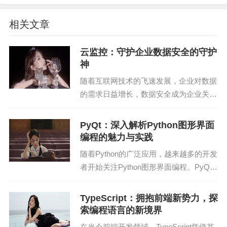
适的索引类型，如B树索引、哈希索引等。
相关文章
（2）避免过度索引：过多或不当的索引会降低数据
库性能，因此要避免过度索引。
云监控：守护企业数据安全的守护
神
（3）定期维护索引：定期对索引进行维护，如重
随着互联网技术的飞速发展，企业对数据
建、删除等，以保证索引的有效性。
的需求日益增长，数据安全成为企业关注
的焦点。在这个大数据时代，如何确保企
2. 数据库结构优化
业数据的安全，已经成为企业运营中不可
PyQt：深入解析Python图形界面
（1）合理设计表结构：根据业务需求，合理设计表
或缺的一环。云监控作为一种新兴的网络
编程的魅力与实践
安全技术，以其高效...
结构，避免冗余字段。
随着Python的广泛应用，越来越多的开发
者开始关注Python图形界面编程。PyQt
（2）分区表：对于数据量较大的表，可以考虑分区
作为Python界面的一个重要库，凭借其丰
表，提高查询效率。
富的功能和易用性，受到了众多开发者的
TypeScript：拥抱前端新势力，探
喜爱。本文将深入解析PyQt的魅力...
索编程语言的新境界
（3）使用合适的数据类型：选择合适的数据类型，
在当今前端开发领域，TypeScript凭借其