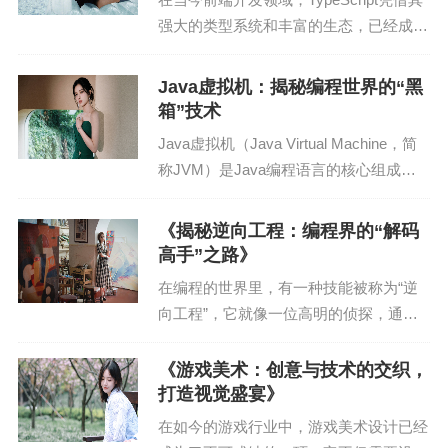
减少存储空间占用，提高性能。
强大的类型系统和丰富的生态，已经成为
3. 查询优化
开发者们的新宠。本文将深入探讨TypeS
cript的优势、应用场景以及如何在这个新
Java虚拟机：揭秘编程世界的“黑
（1）避免全表扫描：优化查询语句，减少全表扫
势力中立足。 一、TypeScri...
箱”技术
描，提高查询效率。
Java虚拟机（Java Virtual Machine，简
称JVM）是Java编程语言的核心组成部
（2）合理使用连接：根据业务需求，选择合适的连
分，也是Java生态系统中的关键技术。自
接方式，如内连接、外连接等。
从1995年Java语言诞生以来，JVM就一
《揭秘逆向工程：编程界的“解码
直是Java开...
（3）使用缓存：对于频繁访问的数据，可以使用缓
高手”之路》
存技术，减少数据库访问次数。
在编程的世界里，有一种技能被称为“逆
向工程”，它就像一位高明的侦探，通过
4. 硬件优化
破解代码背后的逻辑，揭示出软件的奥
秘。逆向工程不仅仅是一种技术，更是一
《游戏美术：创意与技术的交织，
（1）提高磁盘I/O性能：使用SSD硬盘、RAID技术
种思维方式，一种解决问题的方法。本文
打造视觉盛宴》
等提高磁盘I/O性能。
将深入剖析逆向工程，...
在如今的游戏行业中，游戏美术设计已经