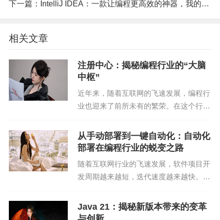
使得用户在遇到问题时，可以快速找到解决方案。
下一篇：
IntelliJ IDEA：一款让编程更高效的神器，我的实战经验分享
4. 支持多种硬件平台
相关文章
PyTorch支持多种硬件平台，包括CPU、GPU和TP
U。这使得用户可以根据自己的需求选择合适的硬件
注册中心：揭秘编程行业的“大脑
中枢”
平台进行深度学习研究。
近年来，随着互联网的飞速发展，编程行
三、PyTorch的应用场景
业也迎来了前所未有的繁荣。在这个行业
中，注册中心扮演着至关重要的角色，它
1. 图像识别
犹如编程行业的“大脑中枢”，连接着开发
从手动部署到一键自动化：自动化
者和用户，确保了整个行业的有序运行。
部署在编程行业的蜕变之路
PyTorch在图像识别领域有着广泛的应用。例如，在I
本文将深入剖析注...
mageNet竞赛中，使用PyTorch训练的模型取得了优
随着互联网行业的飞速发展，软件项目开
发周期越来越短，迭代速度越来越快。在
异的成绩。此外，PyTorch还广泛应用于医学图像分
这样的大背景下，如何提高项目上线效
析、遥感图像处理等领域。
率，减少人为错误，成为许多企业关注的
Java 21：揭秘新版本带来的变革
焦点。而自动化部署技术的兴起，无疑为
2. 自然语言处理
与创新