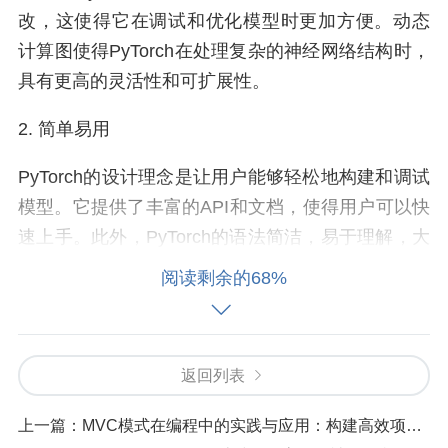
改，这使得它在调试和优化模型时更加方便。动态
计算图使得PyTorch在处理复杂的神经网络结构时，
具有更高的灵活性和可扩展性。
2. 简单易用
PyTorch的设计理念是让用户能够轻松地构建和调试
模型。它提供了丰富的API和文档，使得用户可以快
速上手。此外，PyTorch的语法简洁，易于理解，大
大降低了学习深度学习的门槛。
阅读剩余的68%
3. 丰富的社区资源
PyTorch拥有一个庞大的社区，为用户提供丰富的学
返回列表
习资源和解决方案。在GitHub上，PyTorch的GitHub
仓库拥有超过2.6万个星标，社区活跃度非常高。这
上一篇：
MVC模式在编程中的实践与应用：构建高效项目的秘诀