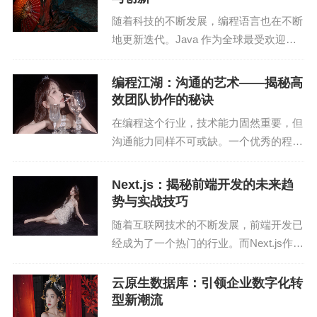
解决这个问题提供了有...
随着科技的不断发展，编程语言也在不断
PyTorch在自然语言处理领域也有着丰富的应用。例
地更新迭代。Java 作为全球最受欢迎的
如，在机器翻译、文本分类、情感分析等方面，PyT
编程语言之一，其每一次更新都备受关
orch都取得了显著的成果。
注。近期，Java 21 版本正式发布，带来
编程江湖：沟通的艺术——揭秘高
了许多令人期待的新特性。本文将深入剖
效团队协作的秘诀
3. 语音识别
析 Ja...
在编程这个行业，技术能力固然重要，但
PyTorch在语音识别领域也有着广泛的应用。例如，
沟通能力同样不可或缺。一个优秀的程序
员，不仅要有扎实的技术功底，还要具备
在语音合成、语音识别、说话人识别等方面，PyTor
良好的沟通技巧。因为，在团队协作中，
ch都取得了显著的成果。
Next.js：揭秘前端开发的未来趋
沟通是连接各个成员的桥梁，是项目顺利
势与实战技巧
进行的关键。本文将...
四、PyTorch的实战技巧
随着互联网技术的不断发展，前端开发已
经成为了一个热门的行业。而Next.js作为
1. 数据预处理
一款强大的前端框架，凭借其简洁、高效
的特点，受到了越来越多开发者的青睐。
云原生数据库：引领企业数字化转
在PyTorch中，数据预处理是至关重要的。一个良好
本文将深入分析Next.js的优势，分享实战
型新潮流
的数据预处理流程可以提高模型的准确性和效率。
技...