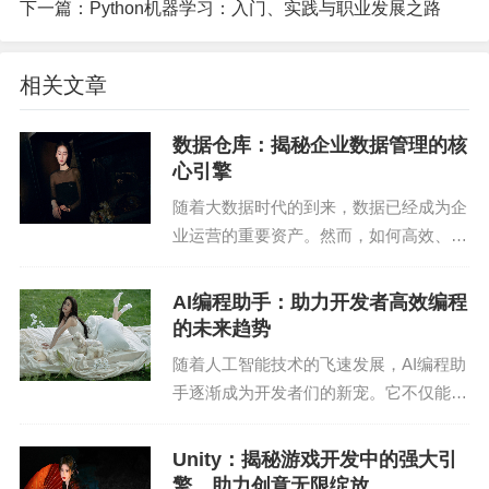
下一篇：
Python机器学习：入门、实践与职业发展之路
```bash
pip install starlette[all]
相关文章
```
数据仓库：揭秘企业数据管理的核
心引擎
2. 创建第一个Starlette应用
随着大数据时代的到来，数据已经成为企
业运营的重要资产。然而，如何高效、准
接下来，创建一个简单的Starlette应用。以下是使用
确地管理和利用这些数据，成为了摆在企
FastAPI模板的示例代码：
业面前的一大难题。数据仓库作为企业数
AI编程助手：助力开发者高效编程
据管理的核心引擎，正逐渐成为企业数字
```python
的未来趋势
化转型的重要支撑。...
随着人工智能技术的飞速发展，AI编程助
from fastapi import FastAPI
手逐渐成为开发者们的新宠。它不仅能够
提高编程效率，还能帮助开发者解决各种
from starlette.responses import JSONResponse
编程难题。本文将深入探讨AI编程助手的
Unity：揭秘游戏开发中的强大引
优势、应用场景以及未来发展趋势。
app = FastAPI()
擎，助力创意无限绽放