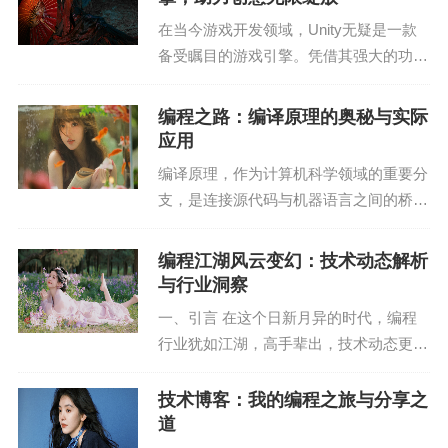
一、AI编程助手...
在当今游戏开发领域，Unity无疑是一款
@app.get("/items/")
备受瞩目的游戏引擎。凭借其强大的功能
和丰富的资源，Unity已经成为全球游戏
async def read_items():
开发者心中的首选。作为一名拥有10年经
编程之路：编译原理的奥秘与实际
验的资深站长、SEO专家，我见证了Unit
return JSONResponse(content={"message": "Hello,
应用
y...
Starlette!"})
编译原理，作为计算机科学领域的重要分
支，是连接源代码与机器语言之间的桥
```
梁。它不仅关乎计算机程序的编译和优
化，更深入地影响着编程语言的实现和性
编程江湖风云变幻：技术动态解析
在上面的代码中，我们创建了一个FastAPI实例，并
能。本文将从编译原理的基本概念、工作
与行业洞察
定义了一个简单的路由，当访问 `/items/` 路径时，
原理、实际应用等方面，...
一、引言 在这个日新月异的时代，编程
将返回一个包含“Hello, Starlette!”信息的JSON响
行业犹如江湖，高手辈出，技术动态更是
应。
瞬息万变。作为一名资深站长和SEO专
家，我见证了编程行业的成长与变革。今
技术博客：我的编程之旅与分享之
3. 运行Starlette应用
天，就让我为大家深入剖析一下编程江湖
道
的技术动态，一探究...