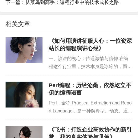
下一篇：
从菜鸟到高手：编程行业中的技术成长之路
3. 互斥锁：一种特殊的二进制信号量，用于实现互
斥访问共享资源。
相关文章
二、Semaphore的应用场景
《如何用演讲征服人心：一位资深
1. 资源同步：在多线程或多进程环境下，Semaphor
站长的编程演讲心经》
e可以用来同步对共享资源的访问，确保同一时间只
一、演讲的初心：传递激情与信仰 在编
有一个线程或进程能够访问该资源。
程这个行业里，技术本身是冰冷的，而程
序员则被贴上了“闷骚”的标签。然而，作
2. 互斥锁：在实现互斥锁时，可以使用二进制信号
为一个拥有10年经验的资深站长，我认
Perl编程：历经沧桑，依然屹立不
量。当一个线程或进程需要访问共享资源时，它会
为，一个优秀的程序员不仅要有过硬的技
倒的编程语言
尝试获取信号量。如果信号量的值为1，则表示资源
术，还要具备演讲...
Perl，全称 Practical Extraction and Repo
可用，线程或进程可以继续执行；如果信号量的值
rt Language，是一种解释型、动态、通用
为0，则表示资源已被占用，线程或进程需要等待。
的、可移植的、解释型、高级编程语言。
自1987年诞生以来，Perl已经走过了...
3. 生产者-消费者问题：在生产者-消费者问题中，S
《飞书：打造企业高效协作的新引
擎，我的真实体验与见解》