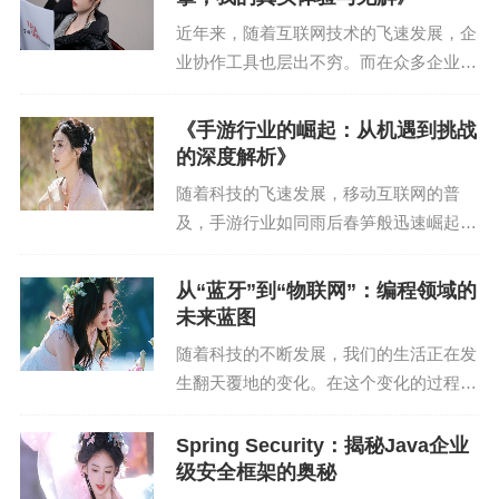
emaphore可以用来同步生产者和消费者对共享缓冲
区的访问。
近年来，随着互联网技术的飞速发展，企
业协作工具也层出不穷。而在众多企业协
4. 线程池：在实现线程池时，可以使用Semaphore
作工具中，飞书以其独特的设计理念、丰
来限制同时运行的线程数量。
富的功能和高效的操作体验脱颖而出，成
《手游行业的崛起：从机遇到挑战
为企业数字化转型的热门选择。作为一名
的深度解析》
三、Semaphore在实际编程中的运用
资深站长和SEO专...
随着科技的飞速发展，移动互联网的普
及，手游行业如同雨后春笋般迅速崛起。
1. Java中的Semaphore
从简单的休闲游戏到复杂的角色扮演游
在Java中，Semaphore类提供了Semaphore的实
戏，手游已经成为了人们日常生活中不可
从“蓝牙”到“物联网”：编程领域的
或缺的一部分。本文将从手游行业的兴起
现。以下是一个简单的示例：
未来蓝图
背景、市场现状、发展趋...
随着科技的不断发展，我们的生活正在发
```java
生翻天覆地的变化。在这个变化的过程
中，蓝牙技术作为连接设备、实现数据传
import java.util.concurrent.Semaphore;
输的重要手段，发挥着越来越重要的作
Spring Security：揭秘Java企业
用。从最初的无线耳机、蓝牙音箱，到如
级安全框架的奥秘
public class SemaphoreExample {
今的智能家居、物联网，...