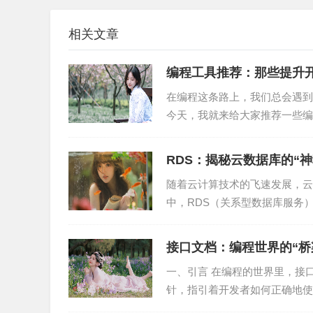
三、Gradle优势
相关文章
相较于其他构建工具，Gradle具有以下优势：
编程工具推荐：那些提升
在编程这条路上，我们总会遇到
1. 简洁易懂：Gradle使用Groovy语言编写
今天，我就来给大家推荐一些编
2. 高效构建：Gradle采用增量构建机制，仅
器 1. Visual S...
RDS：揭秘云数据库的“神
3. 丰富的插件：Gradle支持丰富的插件，可
随着云计算技术的飞速发展，云
4. 跨平台支持：Gradle支持Java、Scala、
中，RDS（关系型数据库服务
天，就让我这个拥有10...
四、Gradle在实际项目中的应用
接口文档：编程世界的“桥
以下是一些Gradle在实际项目中的应用场景：
一、引言 在编程的世界里，接
针，指引着开发者如何正确地使用
1. 项目构建：使用Gradle构建Java项目，包
文档有着深刻的理解和丰...