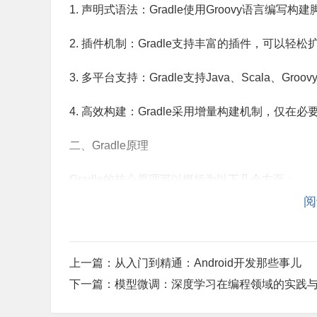
1. 声明式语法：Gradle使用Groovy语言编
2. 插件机制：Gradle支持丰富的插件，可以
3. 多平台支持：Gradle支持Java、Scala、
4. 高效构建：Gradle采用增量构建机制，仅
二、Gradle原理
Gradle的核心原理可以概括为以下几个方面：
阅
1. 构建脚本：Gradle使用Groovy语言编
2. 构建生命周期：Gradle将构建过程划分为
上一篇：
从入门到精通：Android开发那些事儿
3. 依赖管理：Gradle通过配置文件管理项目
下一篇：
模型微调：深度学习在编程领域的实践
4. 插件机制：Gradle插件是扩展Gradle