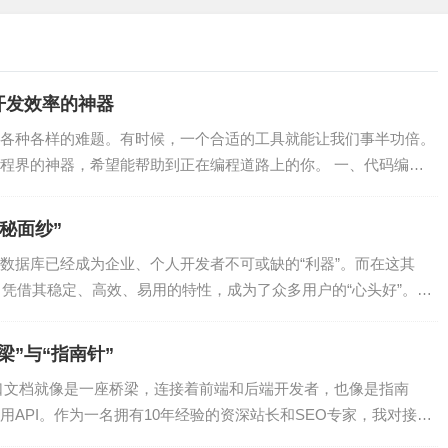
开发效率的神器
各种各样的难题。有时候，一个合适的工具就能让我们事半功倍。
构建脚本，语法简洁易懂，易于学习和使用。
程界的神器，希望能帮助到正在编程道路上的你。 一、代码编辑
在必要时重新构建项目，提高构建效率。
秘面纱”
以轻松扩展其功能，满足不同项目的需求。
数据库已经成为企业、个人开发者不可或缺的“利器”。而在这其
Groovy等多种语言，能够构建跨平台项目。
）凭借其稳定、高效、易用的特性，成为了众多用户的“心头好”。今
梁”与“指南针”
口文档就像是一座桥梁，连接着前端和后端开发者，也像是指南
API。作为一名拥有10年经验的资深站长和SEO专家，我对接口
括编译、打包、测试等任务。