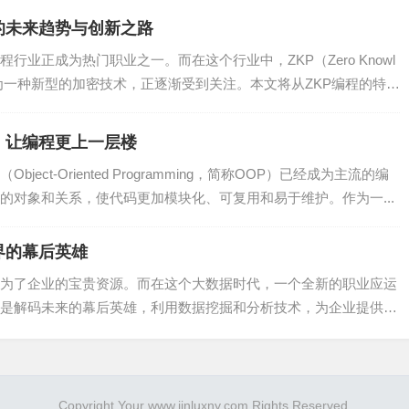
的未来趋势与创新之路
依赖，支持本地依赖、远程依赖等多种依赖方式。
业正成为热门职业之一。而在这个行业中，ZKP（Zero Knowl
，如集成持续集成工具、生成文档等。
明）作为一种新型的加密技术，正逐渐受到关注。本文将从ZKP编程的特
roid、iOS等。
，让编程更上一层楼
ect-Oriented Programming，简称OOP）已经成为主流的编
的对象和关系，使代码更加模块化、可复用和易于维护。作为一...
中具有广泛的应用。通过本文的介绍，相信读者对Gradle有了更深
以提高开发效率，降低项目风险。希望本文能对您的Java项目开发
界的幕后英雄
为了企业的宝贵资源。而在这个大数据时代，一个全新的职业应运
是解码未来的幕后英雄，利用数据挖掘和分析技术，为企业提供决
Copyright Your www.jinluxny.com Rights Reserved.