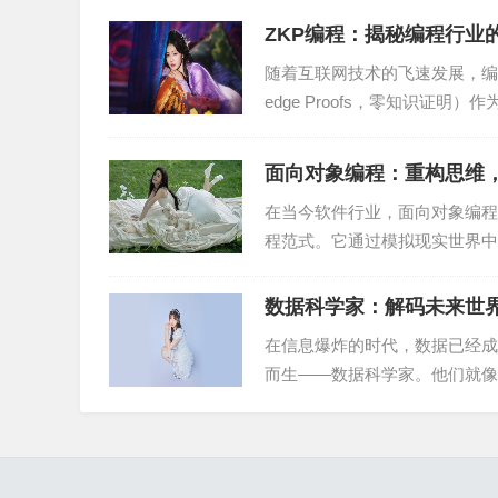
ZKP编程：揭秘编程行业
2. 依赖管理：通过Gradle配置文件管理项目
随着互联网技术的飞速发展，编程行
3. 插件扩展：使用Gradle插件扩展构建功能
edge Proofs，零知识证
点...
4. 跨平台构建：使用Gradle构建跨平台项目，如And
面向对象编程：重构思维
五、总结
在当今软件行业，面向对象编程（Obj
程范式。它通过模拟现实世界中
Gradle作为一款优秀的构建工具，在Java项目
入的了解。在实际项目中，合理运用Gradle可
数据科学家：解码未来世
有所帮助。
在信息爆炸的时代，数据已经成
而生——数据科学家。他们就像
策支持，为社会发展提供智力...