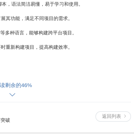
写构建脚本，语法简洁易懂，易于学习和使用。
轻松扩展其功能，满足不同项目的需求。
Groovy等多种语言，能够构建跨平台项目。
在必要时重新构建项目，提高构建效率。
读剩余的46%
写的构建脚本，描述了项目的依赖关系、任务执行顺序等构建过程。
多个阶段，如初始化、配置、执行等，每个阶段由相应的任务执行。
返回列表
依赖，支持本地依赖、远程依赖等多种依赖方式。
与突破
功能的重要手段，通过编写插件可以自定义构建过程、任务等。