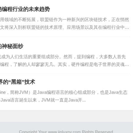
秘编程行业的未来趋势
用领域的不断拓展，联盟链作为一种新兴的区块链技术，正在悄然
知识。以下是我认为值得学习的进阶技能：
文将深入剖析联盟链的技术原理、应用场景以及其在编程行业中的
推荐的编程语言，具有简洁、安全、互操作性等特点。学习Kotlin可以帮助你
的神秘面纱
已成为人们生活的重要组成部分。然而，提到编程，大多数人首先
中，可能会遇到内存泄漏、卡顿等问题。学习高性能编程可以帮助你优
编程，了解的人却寥寥无几。其实，硬件编程是电子世界的灵魂，
界的“黑箱”技术
获取数据，因此网络编程是必备技能。学习网络编程可以帮助你更好地
l Machine，简称JVM）是Java编程语言的核心组成部分，也是Java生态
ava语言诞生以来，JVM就一直是Java开...
可以帮助你自动化构建、测试、部署等过程，提高开发效率。
Copyright Your www.jinluxny.com Rights Reserved.