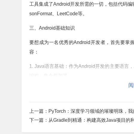
工具集成了Android开发所需的一切，包括代
sonFormat、LeetCode等。
三、Android基础知识
要想成为一名优秀的Android开发者，首先要掌
容：
1. Java语言基础：作为Android开发的主要
编程、集合框架等。
阅
2. Android SDK：Android SDK是An
同版本的API差异。
上一篇：
PyTorch：深度学习领域的璀璨明珠，
3. AndroidManifest.xml：这是Andr
下一篇：
从Gradle到精通：构建高效Java项目的
4. 布局文件：布局文件用于定义应用界面的结构。常见的布局有L