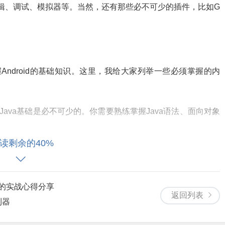
码编辑、调试、模拟器等。当然，还有那些必不可少的插件，比如G
握Android的基础知识。这里，我给大家列举一些必须掌握的内
语言，Java基础是必不可少的。你需要熟练掌握Java语法、面向对象
读剩余的40%
droid开发的基础，包括API、工具、库等。你需要熟悉SDK的结构，了解不
我的实战心得分享
oid项目的配置文件，用于声明应用的各种信息，如权限、组件等。
返回列表
利器
inearLayout、RelativeLayout、ConstraintLay