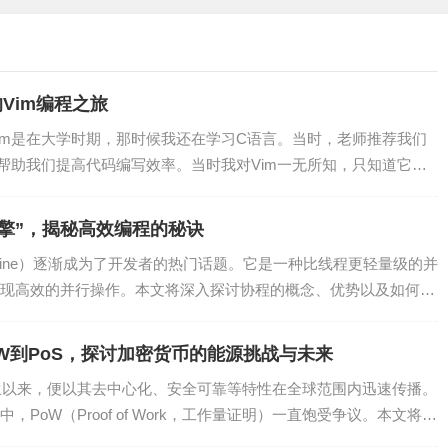
。你需要掌握onCreate、onResume、onPause等方法，以
Vim编程之旅
Vim是在大学时期，那时候我还在学习C语言。当时，老师推荐我们
以帮助我们提高代码编写效率。当时我对Vim一无所知，只知道它是
方法。以下是我曾经参与的一些实战项目：
擎”，揭秘高效编程的秘诀
气查询、天气预报等功能。在这个过程中，我学会了如何使用网络
utine）逐渐成为了开发者的热门话题。它是一种比线程更轻量级的并
现高效的并行操作。本文将深入探讨协程的概念、优势以及如何在
、暂停、上一曲、下一曲等功能。在开发过程中，我学会了如何使
W到PoS，探讨加密货币的能源挑战与未来
诞生以来，便以其去中心化、安全可靠等特性在全球范围内迅速传播。
购物车、订单等功能。在这个过程中，我学会了如何使用数据库、
PoW（Proof of Work，工作量证明）一直饱受争议。本文将深