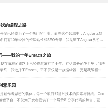
通，我的编程之路
术实力和庞大的用户群体，在市场上占据着绝对的优势。近年
发已经成为了一个热门的行业。而在这个领域中，Angular无疑
动驾驶等领域，进一步巩固了其在互联网行业的地位。
拥有10年经验的资深站长和SEO专家，我见证了Angular从初露
刀——我的十年Emacs之旅
范围内遥遥领先。尽管在我国市场受到限制，但谷歌在全球范围
，我在编程的道路上已经摸爬滚打了十年。在这漫长的岁月里，我尝
最终，我选择了Emacs。它不仅仅是一款编辑器，更是我编程生涯
的创意乐园
面和良好的用户体验受到用户的喜爱。在我国市场上，必应虽然
是创作者思想的载体，每一个项目都是对技术的探索与挑战。Cod
有一定的竞争力。
的在线编程平台，不仅为开发者提供了一个展示和分享代码的舞台，更成