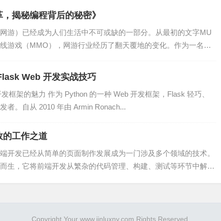
革，揭秘编程背后的秘密》
网游）已经成为人们生活中不可或缺的一部分。从最初的文字MU
在线游戏（MMO），网游行业经历了翻天覆地的变化。作为一名拥
擎将更加注重个性化搜索。根据用户的搜索历史、浏览记录等数
ask Web 开发实战技巧
开发框架的魅力 作为 Python 的一种 Web 开发框架，Flask 轻巧、
 2010 年由 Armin Ronach...
融合在一起，为用户提供更加丰富的搜索体验。未来，搜索引擎
效的工作之道
端开发已经从简单的页面制作发展成为一门涉及多个领域的技术。
而生，它将前端开发从繁杂的代码管理、构建、测试等环节中解放
的智能化。例如，通过语音识别、图像识别等技术，让用户可以
Copyright Your www.jinluxny.com Rights Reserved.