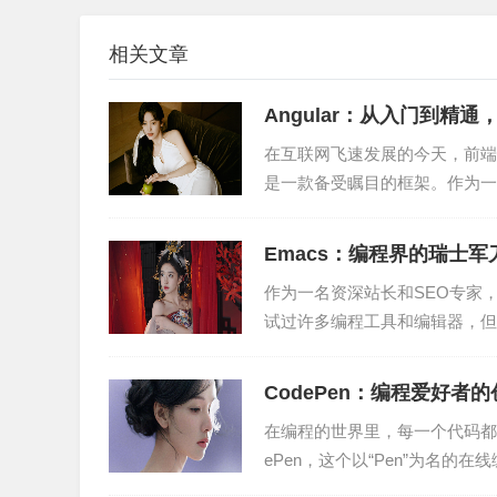
三、搜索引擎的市场竞争格局
相关文章
1. 百度
Angular：从入门到精
作为我国最大的搜索引擎，百度凭借其强大的技
在互联网飞速发展的今天，前端开
来，百度不断拓展业务领域，涉足人工智能、自
是一款备受瞩目的框架。作为一名
2. 谷歌
锋芒到如今...
Emacs：编程界的瑞士军
谷歌是全球最大的搜索引擎，其市场份额在全球
作为一名资深站长和SEO专家
内的影响力依然不可小觑。
试过许多编程工具和编辑器，但
中不可或缺的伙伴。今...
3. 必应
CodePen：编程爱好者
必应是微软公司旗下的搜索引擎，以其简洁的界
在编程的世界里，每一个代码都
市场份额较小，但凭借其独特的搜索技术，仍具
ePen，这个以“Pen”为名
为了编程爱好者的...
四、搜索引擎的未来发展趋势