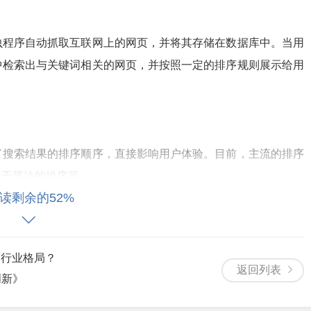
虫程序自动抓取互联网上的网页，并将其存储在数据库中。当用
中检索出与关键词相关的网页，并按照一定的排序规则展示给用
了搜索结果的排序顺序，直接影响用户体验。目前，主流的排序
基于算法的排序等。
读剩余的52%
备了语义理解能力。它能够根据用户的搜索意图，提供更加精准
覆行业格局？
搜索引擎会自动识别出用户想要了解的是北京的天气预报，而不
返回列表
创新》