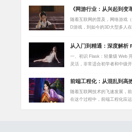
《网游行业：从兴起到变
1. 个性化搜索
随着互联网的普及，网络游戏（
D游戏，到如今的3D大型多人
随着大数据和人工智能技术的不断发展，搜索引
有10年经验的资深站长、...
据，为用户提供更加精准的搜索结果。
从入门到精通：深度解析 Fl
2. 多模态搜索
一、初识 Flask：轻量级 Web 
灵活，非常适合初学者和中级开发者。自从
多模态搜索是指将文本、图片、视频等多种信息
将更加注重多模态搜索技术的发展。
前端工程化：从混乱到高
3. 智能搜索
随着互联网技术的飞速发展，前
在这个过程中，前端工程化应运
智能搜索是指通过人工智能技术，实现搜索引擎
出来，让开发者更加专注于业...
通过语音或图像进行搜索。
五、结语