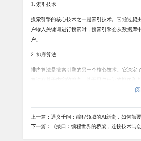
1. 索引技术
搜索引擎的核心技术之一是索引技术。它通过爬
户输入关键词进行搜索时，搜索引擎会从数据库
户。
2. 排序算法
排序算法是搜索引擎的另一个核心技术。它决定
算法有基于内容的排序、基于用户行为的排序和
阅
3. 语义理解
随着人工智能技术的不断发展，搜索引擎逐渐具
上一篇：
通义千问：编程领域的AI新贵，如何颠
的搜索结果。例如，当用户输入“北京天气”时，
下一篇：
《接口：编程世界的桥梁，连接技术与
是其他与北京相关的信息。