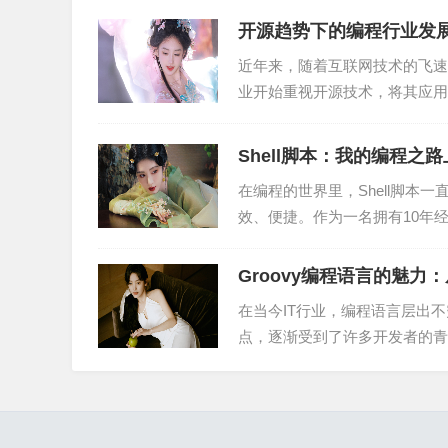
WASM在游戏开发领域具有广阔的应用前景。通
开源趋势下的编程行业发
能，降低内存占用。此外，WASM还可以实现跨
近年来，随着互联网技术的飞速
业开始重视开源技术，将其应用
2. 图形渲染
挑战等方面，深入分析开源趋...
WASM在图形渲染领域具有很高的应用价值。通
Shell脚本：我的编程之
功耗。此外，WASM还可以实现跨平台图形渲染
在编程的世界里，Shell脚
效、便捷。作为一名拥有10年经
3. 物联网设备
本方面的经验...
WASM在物联网设备开发中具有重要作用。通过
Groovy编程语言的魅
算任务。此外，WASM还可以实现跨平台物联网
在当今IT行业，编程语言层出不
点，逐渐受到了许多开发者的青睐
4. 云计算
y编程语...
WASM在云计算领域具有广泛的应用前景。通过
降低资源消耗。此外，WASM还可以实现跨平台