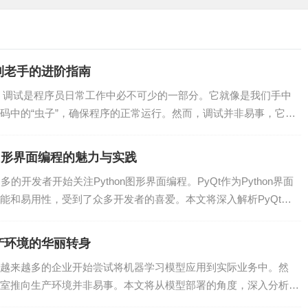
，将WASM代码与JavaScript代码隔离，有效防止恶意代码
到老手的进阶指南
，调试是程序员日常工作中必不可少的一部分。它就像是我们手中
作系统、物联网设备等。这使得开发者可以轻松地将WASM代码
码中的“虫子”，确保程序的正常运行。然而，调试并非易事，它需
on图形界面编程的魅力与实践
多的开发者开始关注Python图形界面编程。PyQt作为Python界面
用C/C++、Rust等语言编写WASM代码，然后在JavaScript中
能和易用性，受到了众多开发者的喜爱。本文将深入解析PyQt的
产环境的华丽转身
越来越多的企业开始尝试将机器学习模型应用到实际业务中。然
室推向生产环境并非易事。本文将从模型部署的角度，深入分析从
.