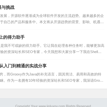
过将游戏引擎中的关键部分用WASM实现，可以显著提高游戏性
展与挑战
平台游戏开发，让开发者轻松地将游戏移植到不同平台。
发展，开源软件逐渐成为全球软件开发的主流趋势。越来越多的企
于自己的产品和服务中。本文将从开源趋势的背景、影响、机遇与
过将图形渲染算法用WASM实现，可以显著提高渲染效率，降低
路上的得力助手
，让开发者轻松地将图形应用移植到不同平台。
本一直是我不可或缺的得力助手。它让我在处理各种任务时，能够更加高
验的资深站长和SEO专家，今天我想和大家分享一下我在Shell脚
将WASM代码部署到物联网设备上，可以实现高效、低功耗的计
力：从入门到精通的实战分享
设备开发，让开发者轻松地将物联网应用移植到不同设备。
穷，而Groovy作为Java的补充语言，因其简洁、易用和高效的特
。作为一名拥有10年经验的资深站长和SEO专家，我深谙Groov
将云计算平台中的关键部分用WASM实现，可以提高计算效率，
云计算服务，让开发者轻松地将云计算应用移植到不同平台。
Copyright Your www.jinluxny.com Rights Reserved.