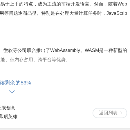
跨平台、易于上手的特点，成为主流的前端开发语言。然而，随着Web
占用等问题逐渐凸显。特别是在处理大量计算任务时，JavaScrip
le、微软等公司联合推出了WebAssembly。WASM是一种新型的
性能、低内存占用、跨平台等优势。
读剩余的53%
采用静态类型和紧凑的二进制格式，使得编译后的代码体积更小，执行
无限创意
的并行计算能力，进一步提高执行效率。
返回列表
幕后英雄