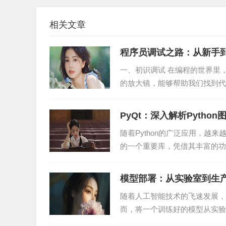
WASM在运行时具有更高的安全性。它通过沙箱机制
相关文章
对Web应用的攻击。
程序员调试之路：从新手
3. 跨平台
一、初识调试 在编程的世界里
WASM可以在多种平台上运行，包括浏览器、操
的放大镜，能够帮助我们找到代
移植到不同平台，实现跨平台开发。
要耐心、细心和一定的技巧...
PyQt：深入解析Pyth
4. 易于集成
随着Python的广泛应用，越来越
WASM可以与JavaScript无缝集成。开发者可以使
的一个重要库，凭借其丰富的功
魅力...
调用，实现多种语言的混合编程。
模型部署：从实验室到生
三、WASM在编程领域的应用前景
随着人工智能技术的飞速发展，
1. 游戏开发
而，将一个训练好的模型从实验
实验室到生产环境的华丽转身。..