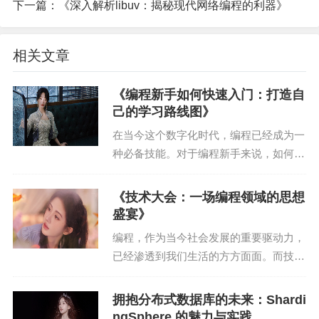
下一篇：
《深入解析libuv：揭秘现代网络编程的利器》
三、未来移动端UI设计的趋势
1. 跨平台兼容性
相关文章
随着移动端设备的多样化，用户需要在不同平台间
《编程新手如何快速入门：打造自
切换使用。因此，未来移动端UI设计将更加注重跨
己的学习路线图》
平台兼容性。设计师需要关注不同平台的规范和限
在当今这个数字化时代，编程已经成为一
制，确保设计的适配性。
种必备技能。对于编程新手来说，如何快
速入门、找到适合自己的学习路线，成为
2. AI赋能
了他们面临的最大挑战。本文将从实际经
《技术大会：一场编程领域的思想
验出发，为大家详细解析如何打造自己的
盛宴》
人工智能技术将为移动端UI设计带来革命性的变
学习路线图。 一、...
革。通过AI算法，设计师可以实现对用户数据的深
编程，作为当今社会发展的重要驱动力，
已经渗透到我们生活的方方面面。而技术
入挖掘和分析，从而提供更加精准的个性化推荐。
大会，作为编程领域的一次盛会，不仅汇
同时，AI还可以辅助设计师进行视觉元素的生成和
聚了行业内的精英，更是分享最新技术成
拥抱分布式数据库的未来：Shardi
优化。
果、交流心得体会的重要平台。在这篇文
ngSphere 的魅力与实践