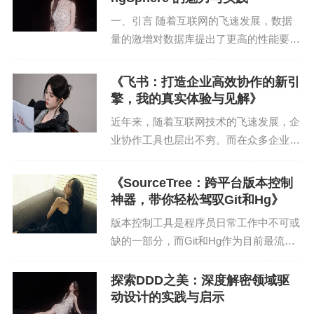
章中，我将结合自身...
3. 触觉反馈技术
一、引言 随着互联网的飞速发展，数据
量的激增对数据库提出了更高的性能要
触觉反馈技术在移动端UI设计中的应用将越来越广
求。为了应对这一挑战，分布式数据库应
泛。通过振动、触摸、压力等反馈，提升用户的操
运而生。ShardingSphere 作为一款开源
《飞书：打造企业高效协作的新引
作体验。例如，在滑动屏幕时，手机可以发出轻微
的分布式数据库中间件，以其高性能、易
擎，我的真实体验与见解》
用性等...
的振动，为用户提供直观的反馈。
近年来，随着互联网技术的飞速发展，企
业协作工具也层出不穷。而在众多企业协
4. VR/AR技术应用
作工具中，飞书以其独特的设计理念、丰
富的功能和高效的操作体验脱颖而出，成
随着VR（虚拟现实）/AR（增强现实）技术的发
《SourceTree：跨平台版本控制
为企业数字化转型的热门选择。作为一名
神器，带你轻松驾驭Git和Hg》
展，移动端UI设计将融合更多的虚拟元素。设计师
资深站长和SEO专...
可以通过VR/AR技术，为用户提供沉浸式的视觉体
版本控制工具是程序员日常工作中不可或
缺的一部分，而Git和Hg作为目前最流行
验，实现与现实世界的互动。
的版本控制工具，深受广大开发者的喜
5. 无障碍设计
爱。在众多版本控制客户端中，SourceTr
探索DDD之美：深度解密领域驱
ee凭借其简洁易用、功能强大的特点，成
动设计的实践与启示
未来移动端UI设计将更加关注无障碍设计，以适应
为了众...