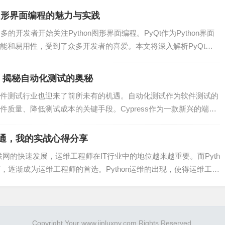
on图形界面编程的魅力与实践
智能等技术的不断发展，数据湖在编程行业将具有更广阔的应用前
多的开发者开始关注Python图形界面编程。PyQt作为Python界面
能和易用性，受到了众多开发者的喜爱。本文将深入解析PyQt的
析需求将不断增长，数据湖将成为企业提升数据处理能力的利器。
通，揭秘自动化测试的奥秘
内外各大厂商将纷纷布局该领域，竞争将日益激烈。
件测试行业也迎来了前所未有的机遇。自动化测试作为软件测试的
展，出台了一系列政策支持数据湖等新兴技术的研发和应用。
质量、降低测试成本的关键手段。Cypress作为一款新兴的端到
、灵活、低成本等核心优势，将在未来编程行业发挥越来越重要
精通，我的实战心得分享
展，提升自身技能，为数据湖在编程领域的应用贡献力量。
互联网的快速发展，运维工程师在IT行业中的地位越来越重要。而Pyth
，逐渐成为运维工程师的首选。Python运维的出现，使得运维工作
Copyright Your www.jinluxny.com Rights Reserved.