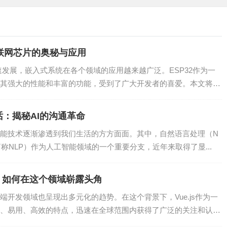
，可以挖掘隐藏在数据中的有价值信息。
REST API、命令行工具等，方便用户进行数据访问和操作。
物联网芯片的奥秘与应用
速发展，嵌入式系统在各个领域的应用越来越广泛。ESP32作为一
商品数据、用户行为数据进行深度分析，优化推荐算法，提升用户
其强大的性能和丰富的功能，受到了广大开发者的喜爱。本文将深
：揭秘AI的沟通革命
数据、客户信息进行实时分析，实现精准营销和风险控制。
能技术逐渐渗透到我们生活的方方面面。其中，自然语言处理（N
过数据湖进行集中存储和处理，实现智能化的设备管理。
cessing，简称NLP）作为人工智能领域的一个重要分支，近年来取得了显...
的病历、基因数据等进行分析，为医生提供更准确的诊断依据。
星，如何在这个领域崭露头角
据，数据湖可以为人工智能模型提供充足的训练数据资源。
开发领域也呈现出多元化的趋势。在这个背景下，Vue.js作为一
、易用、高效的特点，迅速在全球范围内获得了广泛的关注和认