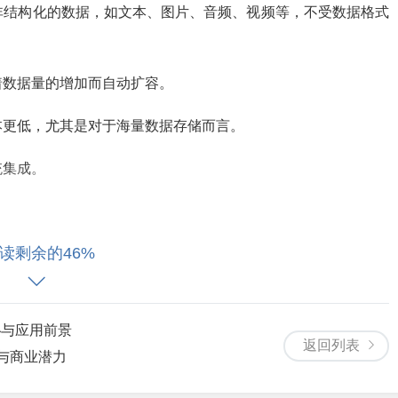
和非结构化的数据，如文本、图片、音频、视频等，不受数据格式
着数据量的增加而自动扩容。
成本更低，尤其是对于海量数据存储而言。
统集成。
读剩余的46%
架，如Hadoop、Spark等，能够实现大规模数据的高效处理。
，包括结构化、半结构化和非结构化数据，满足企业多样化数据处
秘与应用前景
返回列表
术与商业潜力
工具，方便开发者进行数据处理和分析。