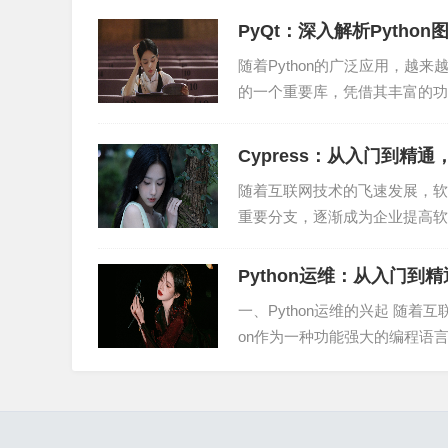
PyQt：深入解析Pyth
1. 技术发展趋势：随着大数据、云计算、人工
景。
随着Python的广泛应用，越来越
的一个重要库，凭借其丰富的功
2. 企业需求驱动：企业对海量数据的处理和分
魅力...
Cypress：从入门到精
3. 行业竞争：随着数据湖技术的不断成熟，国
随着互联网技术的飞速发展，软
4. 政策支持：我国政府高度重视大数据产业发
重要分支，逐渐成为企业提高软件
端测试框架，凭借其简...
总之，数据湖作为编程行业的新宠儿，具有高效
Python运维：从入门到
的作用。编程从业者应密切关注数据湖技术的发
一、Python运维的兴起 随着
on作为一种功能强大的编程语言
变得...