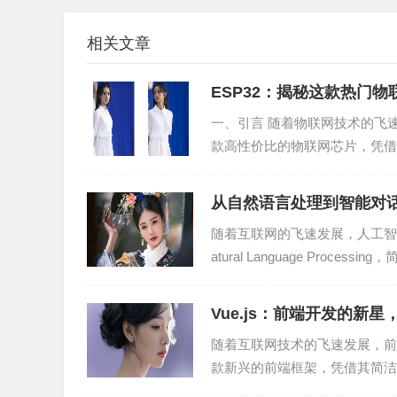
4. 智能的数据挖掘：数据湖内置数据挖掘功能
相关文章
5. 灵活的数据访问：数据湖提供多种访问方式，如
ESP32：揭秘这款热门
三、数据湖的应用场景
一、引言 随着物联网技术的飞
1. 电商平台：电商平台可以利用数据湖对海量
款高性价比的物联网芯片，凭借
体验。
入解析ESP32的奥秘...
从自然语言处理到智能对话
2. 金融行业：金融行业可以利用数据湖对交易
随着互联网的飞速发展，人工智
3. 物联网：物联网设备产生的海量数据可以通
atural Language Pro
4. 健康医疗：医疗行业可以利用数据湖对患者
Vue.js：前端开发的新
5. 人工智能：人工智能领域需要大量的训练数
随着互联网技术的飞速发展，前端
款新兴的前端框架，凭借其简洁
四、数据湖在未来编程行业的发展前景
可。作为一名资深的前端...