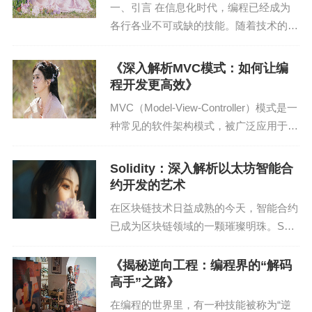
一、引言 在信息化时代，编程已经成为
首先，需要安装Testing Library。以下是在Jest测试
各行各业不可或缺的技能。随着技术的不
框架中安装Testing Library的示例：
断发展，编程领域的安全问题日益凸显。
作为一名资深站长和SEO专家，我深知安
《深入解析MVC模式：如何让编
```bash
全架构在编程行业中的重要性。本文将结
程开发更高效》
合我的实践经验，...
npm install --save-dev @testing-library/react @testi
MVC（Model-View-Controller）模式是一
ng-library/jest-dom
种常见的软件架构模式，被广泛应用于W
eb开发中。本文将从MVC模式的起源、
```
核心概念、优点、实现方式以及在实际项
Solidity：深入解析以太坊智能合
目中的应用等方面进行深入解析...
约开发的艺术
2. 编写测试用例
在区块链技术日益成熟的今天，智能合约
以下是一个使用Testing Library进行单元测试的示
已成为区块链领域的一颗璀璨明珠。Solid
ity作为以太坊智能合约的主要编程语言，
例：
已经成为了广大开发者必备的技能。本文
《揭秘逆向工程：编程界的“解码
```javascript
将深入解析Solidity的特性、开发流程以...
高手”之路》
在编程的世界里，有一种技能被称为“逆