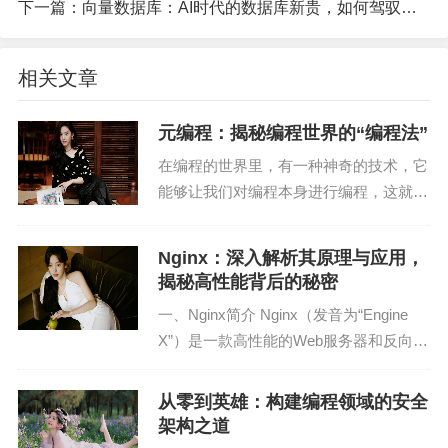
下一篇：
向量数据库：AI时代的数据库新贵，如何驾驭其力量？
3. 强大的功能
相关文章
Testing Library提供了丰富的功能，如模拟全局变
量、模拟函数、模拟异步操作等。这些功能可以帮
元编程：揭秘编程世界的“编程法”
助开发者更全面地测试组件，提高测试覆盖率。
在编程的世界里，有一种神奇的技术，它
4. 良好的社区支持
能够让我们对编程本身进行编程，这就是
元编程。元编程，顾名思义，就是编程的
Testing Library拥有一个活跃的社区，开发者可以在
编程。它是一种高级的编程技术，能够帮
Nginx：深入解析其原理与应用，
这里找到丰富的资源，如教程、插件、示例等。此
助我们提高编程效率，简化编程过程。那
揭秘高性能背后的秘密
么，元编程究竟是什...
外，社区成员也会积极解答新手的问题，帮助开发
一、Nginx简介 Nginx（发音为“Engine
者快速上手。
X”）是一款高性能的Web服务器和反向代
理服务器，它可以在高并发环境下保持稳
三、Testing Library的使用方法
定运行。Nginx由俄罗斯程序员Igor Syso
从零到英雄：构建编程领域的安全
ev于2004年开...
1. 安装
架构之道